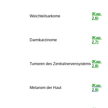
(Kap.
Weichteilsarkome
2.6)
(Kap.
Darmkarzinome
2.7)
(Kap.
Tumoren des Zentralnervensystems
2.8)
(Kap.
Melanom der Haut
2.9)