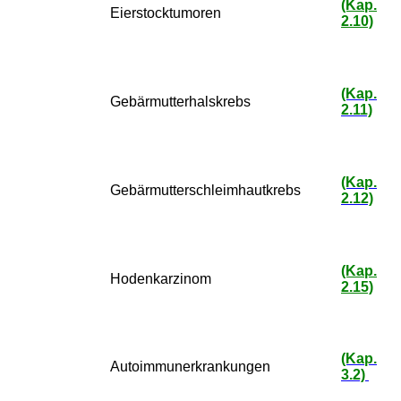
(Kap.
Eierstocktumoren
2.10)
(Kap.
Gebärmutterhalskrebs
2.11)
(Kap.
Gebärmutterschleimhautkrebs
2.12)
(Kap.
Hodenkarzinom
2.15)
(Kap.
Autoimmunerkrankungen
3.2)